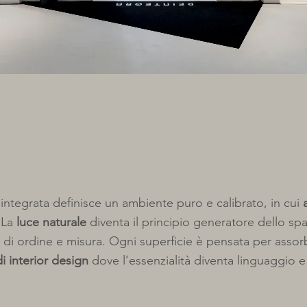
a integrata definisce un ambiente puro e calibrato, in cui
. La
luce naturale
diventa il principio generatore dello sp
 di ordine e misura. Ogni superficie è pensata per assorbi
i interior design
dove l’essenzialità diventa linguaggio 