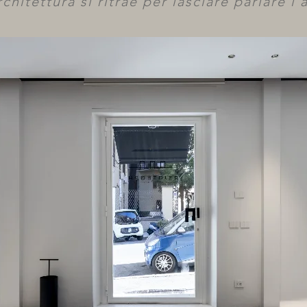
rchitettura si ritrae per lasciare parlare l’