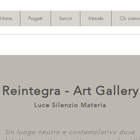
Home
Progetti
Servizi
Metodo
Chi siamo
Reintegra - Art Gallery
Luce Silenzio Materia
Un luogo neutro e contemplativo dove