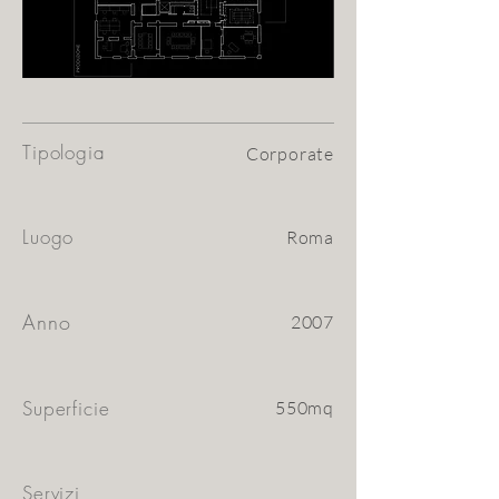
Tipologia
Corporate
Luogo
Roma
Anno
2007
Superficie
550mq
Servizi