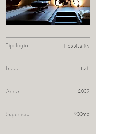
Tipologia
Hospitality
Luogo
Todi
Anno
2007
Superficie
900mq