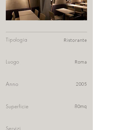
Tipologia
Ristorante
Luogo
Roma
Anno
2005
Superficie
80mq
Servizi