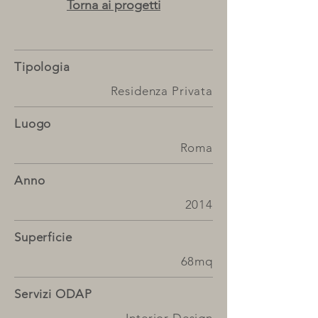
Torna ai progetti
Tipologia
Residenza Privata
Luogo
Roma
Anno
2014
Superficie
68mq
Servizi ODAP