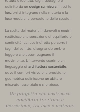
rottura e identità. Ogni dettaglio è
definito da un
design su misura
, in cui le
funzioni si integrano nella materia e la
luce modula la percezione dello spazio.
La scelta dei materiali, durevoli e neutri,
restituisce una sensazione di equilibrio e
continuità. La luce indiretta percorre i
tagli del soffitto, disegnando ombre
leggere che accompagnano il
movimento. L’intervento esprime un
linguaggio di
architettura sostenibile
,
dove il comfort visivo e la precisione
geometrica definiscono un abitare
misurato, essenziale e silenzioso.
Un progetto che costruisce
equilibrio tra ritmo e
percezione, tra luce e materia.