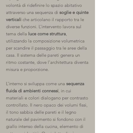
volontà di ridefinire lo spazio abitativo
attraverso una sequenza di
soglie e quinte
verticali
che articolano il rapporto tra le
diverse funzioni. L’intervento lavora sul
tema della
luce come struttura
,
utilizzando la composizione volumetrica
per scandire il passaggio tra le aree della
casa.
Il sistema delle pareti genera un
ritmo costante, dove l’architettura diventa
misura e proporzione.
L’interno si sviluppa come una
sequenza
fluida di ambienti connessi
, in cui
materiali e colori dialogano per contrasto
controllato. Il nero opaco dei volumi fissi,
il tono sabbia delle pareti e il legno
naturale del pavimento si fondono con il
giallo intenso della cucina, elemento di