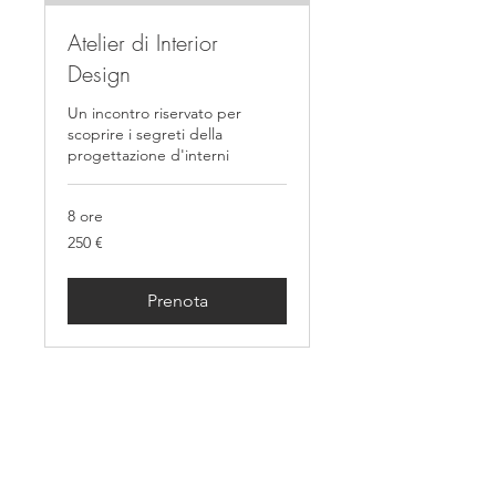
Atelier di Interior
Design
Un incontro riservato per
scoprire i segreti della
progettazione d'interni
8 ore
250
250 €
euro
Prenota
ODAP - Officine di Architettura
Pavese